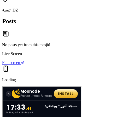
تبسة, DZ
Posts
No posts yet from this
masjid
.
Live Screen
Full screen
Loading…