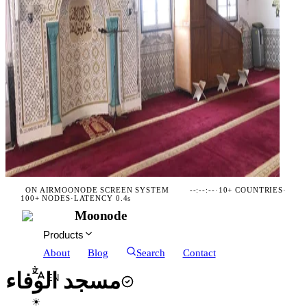
ON AIR
MOONODE SCREEN SYSTEM
--:--:--
·
10+ COUNTRIES
·
100+ NODES
·
LATENCY 0.4s
Moonode
Products
About
Blog
Search
Contact
مسجد الوفاء
EN
☀