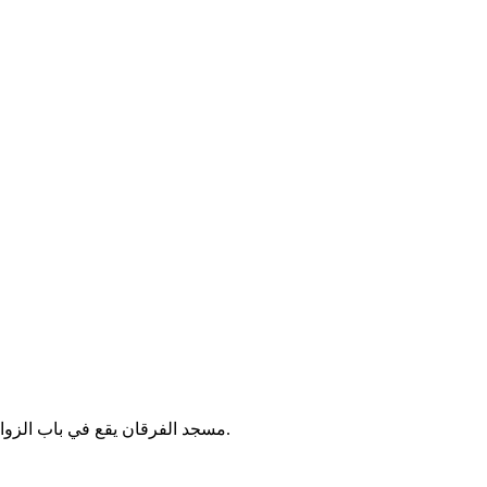
مسجد الفرقان يقع في باب الزوار بالجزائر. يُقام فيه الصلوات الخمس والجمعة، ويخدم سكان المنطقة.