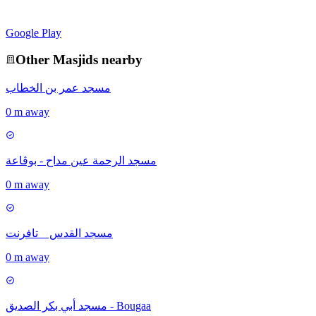
Google Play
Other
Masjid
s nearby
مسجد عمر بن الخطاب
0 m away
مسجد الرحمة عين مداح - بوڨاعة
0 m away
مسجد القدس _ تافرنت
0 m away
مسجد أبي بكر الصديق - Bougaa