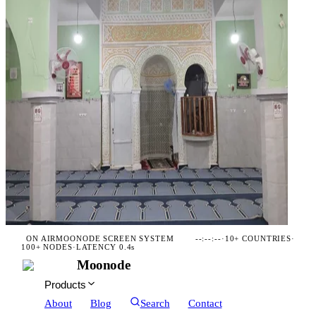
ON AIR
MOONODE SCREEN SYSTEM
--:--:--
·
10+ COUNTRIES
·
100+ NODES
·
LATENCY 0.4s
Moonode
Products
About
Blog
Search
Contact