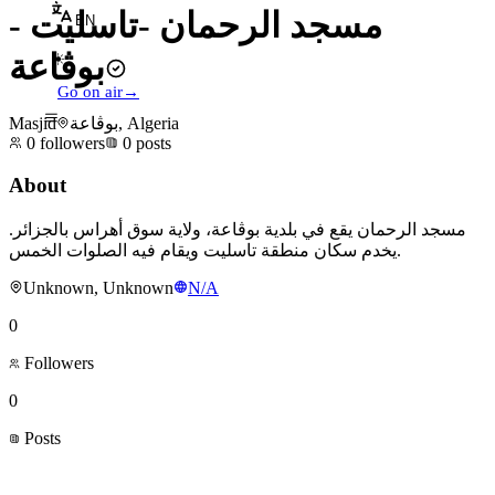
مسجد الرحمان -تاسليت -
EN
بوڨاعة
☀
Go on air
→
Masjid
بوڨاعة, Algeria
0
followers
0
posts
About
مسجد الرحمان يقع في بلدية بوڨاعة، ولاية سوق أهراس بالجزائر.
يخدم سكان منطقة تاسليت ويقام فيه الصلوات الخمس.
Unknown, Unknown
N/A
0
Followers
0
Posts