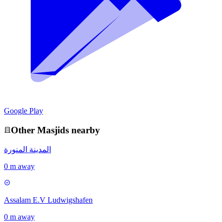
Google Play
Other
Masjid
s nearby
المدينة المنورة
0 m away
Assalam E.V Ludwigshafen
0 m away