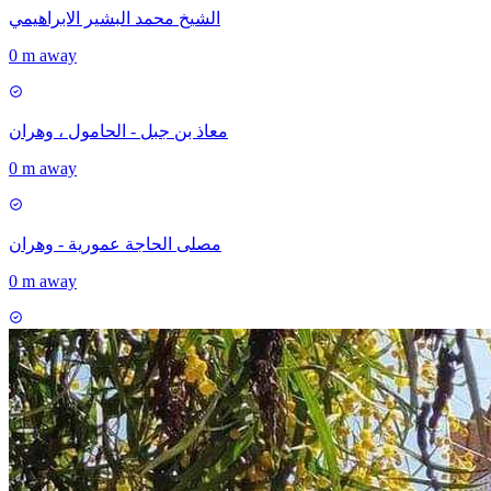
الشيخ محمد البشير الابراهيمي
0 m away
معاذ بن جبل - الحامول ، وهران
0 m away
مصلى الحاجة عمورية - وهران
0 m away