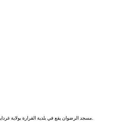
مسجد الرضوان يقع في بلدية القرارة بولاية غرداية بالجزائر. يُقام فيه الصلوات الخمس والجمعة، ويخدم سكان المنطقة.