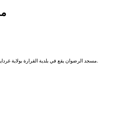
مس
مسجد الرضوان يقع في بلدية القرارة بولاية غرداية بالجزائر. يُقام فيه الصلوات الخمس والجمعة، ويخدم سكان المنطقة.