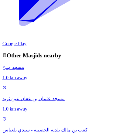
Google Play
Other
Masjid
s nearby
مسجد مِنىً
1.0 km away
مسجد عثمان بن عفان عين ثريد
1.0 km away
كعب بن مالك بلدية الحصيبة - سيدي بلعباس