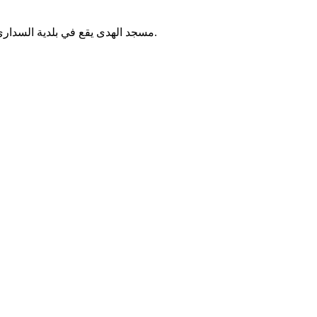
مسجد الهدى يقع في بلدية السداري بالجزائر. يُقام فيه الصلوات الخمس والجمعة، ويخدم سكان المنطقة.