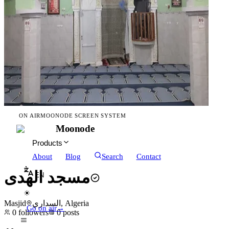
ON AIR
MOONODE SCREEN SYSTEM
Moonode
Products
About
Blog
Search
Contact
مسجد الهدى
EN
☀
Masjid
السداري, Algeria
Go on air
→
0
followers
0
posts