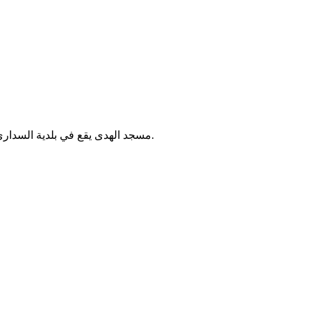
مسجد الهدى يقع في بلدية السداري بالجزائر. يُقام فيه الصلوات الخمس والجمعة، ويخدم سكان المنطقة.