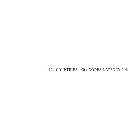
--:--:--
·
10+ COUNTRIES
·
100+ NODES
·
LATENCY 0.4s