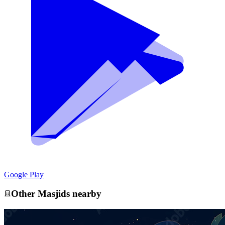
Google Play
Other
Masjid
s nearby