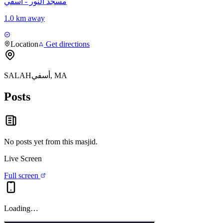
مسجد النور - آسفي
1.0 km away
Location
Get directions
SALAHأسفي, MA
Posts
No posts yet from this
masjid
.
Live Screen
Full screen
Loading…