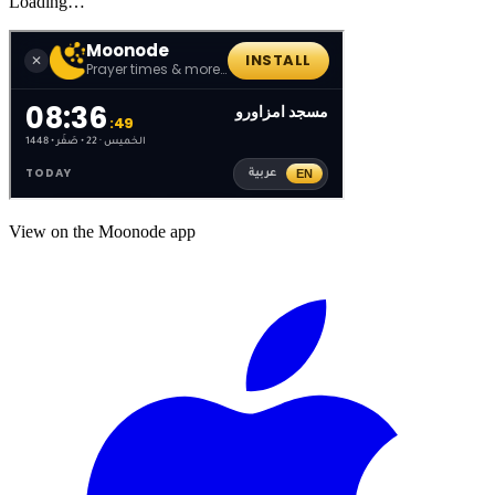
Loading…
View on the Moonode app