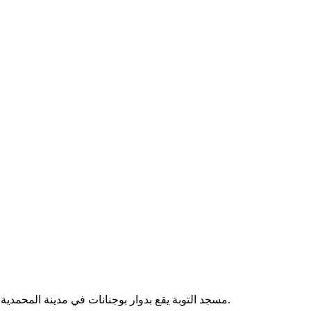
مسجد التوبة يقع بدوار بوجنانات في مدينة المحمدية بالمغرب. يُقام فيه الصلوات الخمس، ويخدم سكان المنطقة المجاورة.