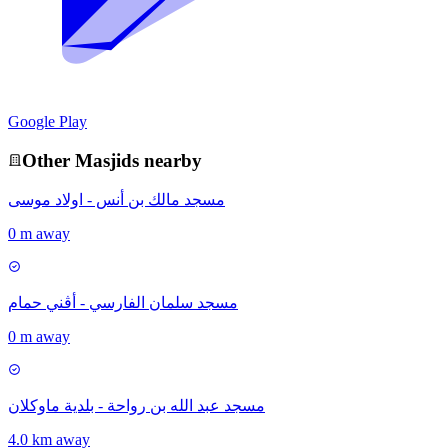
Google Play
Other
Masjid
s nearby
مسجد مالك بن أنس - اولاد موسى
0 m away
مسجد سلمان الفارسي - أڨني حمام
0 m away
مسجد عبد الله بن رواحة - بلدية ماوكلان
4.0 km away