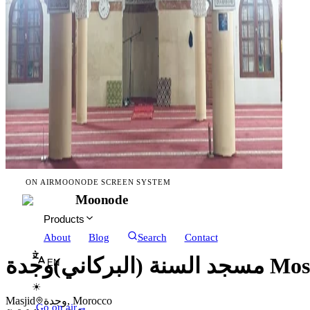
ON AIR
MOONODE SCREEN SYSTEM
Moonode
Products
About
Blog
Search
Contact
EN
☀
Masjid
وجدة, Morocco
Go on air
→