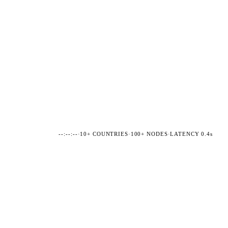
--:--:--
·
10+ COUNTRIES
·
100+ NODES
·
LATENCY 0.4s