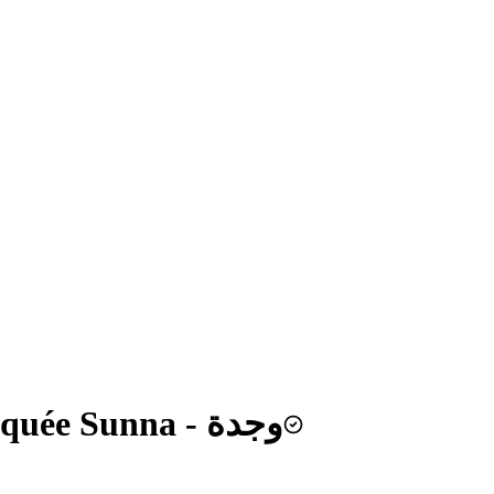
مسجد السنة (البركاني)وجدة Mosquée Sunna - وجدة