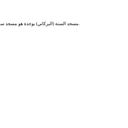
مسجد السنة (البركاني) بوجدة هو مسجد سني يقع في مدينة وجدة بالمغرب، ويُقام فيه الصلوات الخمس والجمعة.