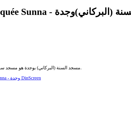
— لسنة (البركاني)وجدة
مسجد السنة (البركاني) بوجدة هو مسجد سني يقع في مدينة وجدة بالمغرب، ويُقام فيه الصلوات الخمس والجمعة.
مسجد السنة (البركاني)وجدة Mosquée Sunna - وجدة
DinScreen