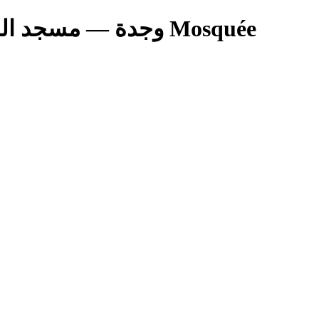
مسجد السنة (البركاني)وجدة Mosquée Sunna - وجدة
مسجد ا Mosquée