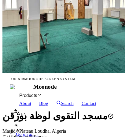
ON AIR
MOONODE SCREEN SYSTEM
Moonode
Products
About
Blog
Search
Contact
مسجد التقوى لوظة بوزقن
EN
☀
Masjid
Plateau Loudha, Algeria
Go on air
→
0
followers
0
posts