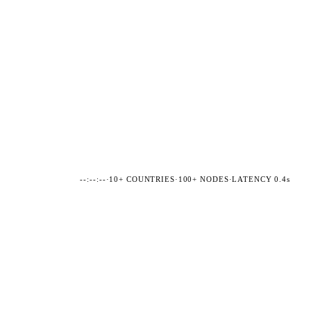
--:--:--
·
10+ COUNTRIES
·
100+ NODES
·
LATENCY 0.4s