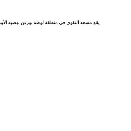
يقع مسجد التقوى في منطقة لوظة بوزقن بهضبة الأوراس بالجزائر. يُقام فيه الصلوات الخمس والجمعة، ويخدم سكان الحي.