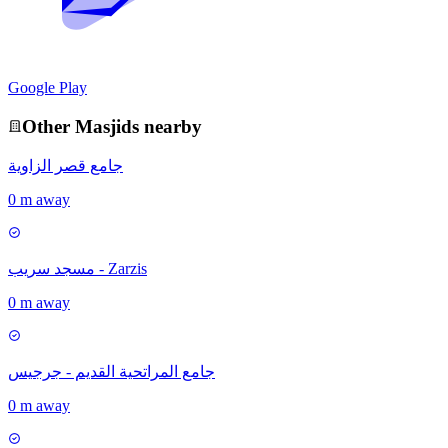
Google Play
Other
Masjid
s nearby
جامع قصر الزاوية
0 m away
مسجد سريب - Zarzis
0 m away
جامع المراتحية القديم - جرجيس
0 m away