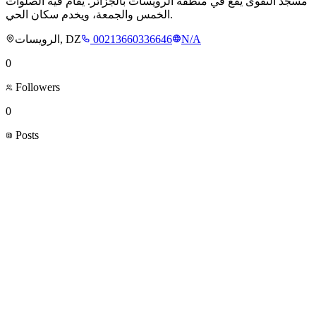
مسجد التقوى يقع في منطقة الرويسات بالجزائر. يُقام فيه الصلوات
الخمس والجمعة، ويخدم سكان الحي.
الرويسات, DZ
00213660336646
N/A
0
Followers
0
Posts