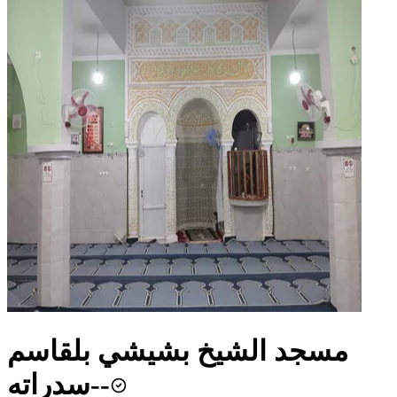
مسجد الشيخ بشيشي بلقاسم
-سدراته-