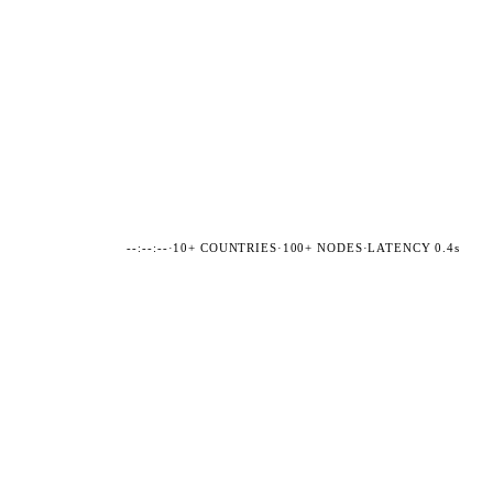
--:--:--
·
10+ COUNTRIES
·
100+ NODES
·
LATENCY 0.4s