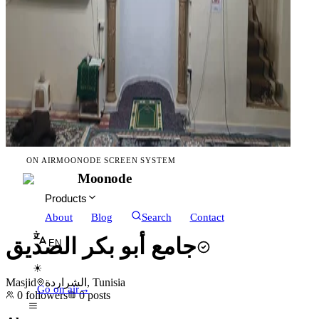
ON AIR
MOONODE SCREEN SYSTEM
Moonode
Products
About
Blog
Search
Contact
جامع أبو بكر الصديق
EN
☀
Masjid
الشراردة, Tunisia
Go on air
→
0
followers
0
posts