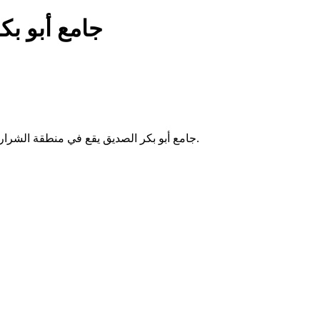
جامع أبو بك
جامع أبو بكر الصديق يقع في منطقة الشراردة بتونس. يُقام فيه الصلوات الخمس والجمعة، ويخدم سكان المنطقة.