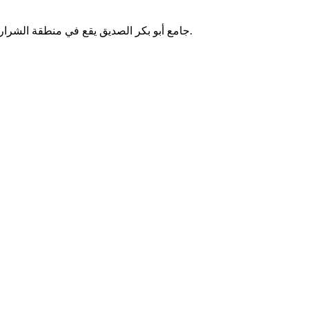
جامع أبو بكر الصديق يقع في منطقة الشراردة بتونس. يُقام فيه الصلوات الخمس والجمعة، ويخدم سكان المنطقة.