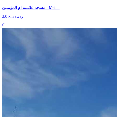
مسجد عائشة ام المؤمنين - Metlili
3.0 km away