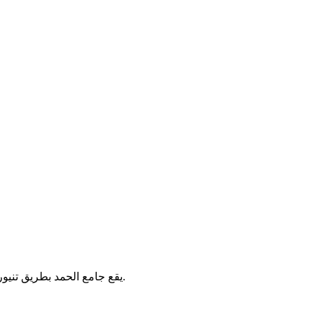
يقع جامع الحمد بطريق تنيور في منطقة سكيت الزيت بتونس. يُقام فيه الصلوات الخمس والجمعة.