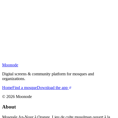
Moonode
Digital screens & community platform for mosques and
organizations.
Home
Find a mosque
Download the app
©
2026
Moonode
About
Mosquée An-Nour à Orange. Lieu de culte musulman ouvert à la