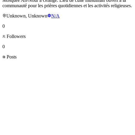
Mosquée An-Nour à Orange. Lieu de culte musulman ouvert à la
communauté pour les prières quotidiennes et les activités religieuses.
Unknown, Unknown
N/A
0
Followers
0
Posts