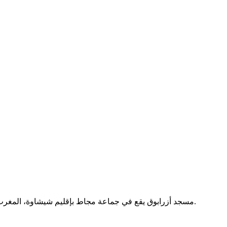
مسجد أزرابوق يقع في جماعة مجاط بإقليم شيشاوة، المغرب. يُستخدم لأداء الصلوات الخمس والجمعة دون خدمات إضافية موثقة.