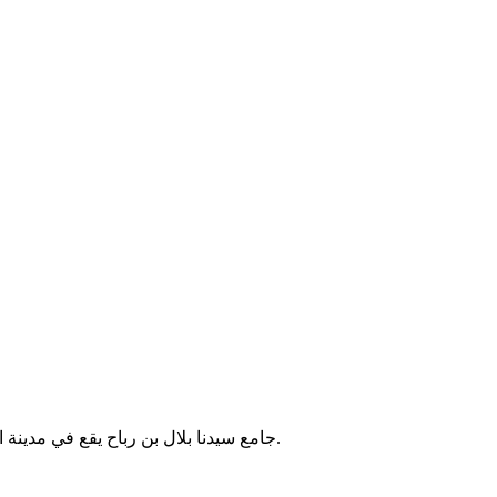
جامع سيدنا بلال بن رباح يقع في مدينة المهراس بتونس، ويُعد من الجوامع المحلية التي تؤدي الصلوات الخمس والجمعة. لا تتوفر معلومات إضافية موثقة حول تاريخ إنشائه أو خدماته.