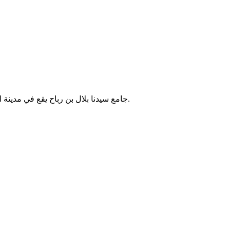
جامع سيدنا بلال بن رباح يقع في مدينة المهراس بتونس، ويُعد من الجوامع المحلية التي تؤدي الصلوات الخمس والجمعة. لا تتوفر معلومات إضافية موثقة حول تاريخ إنشائه أو خدماته.