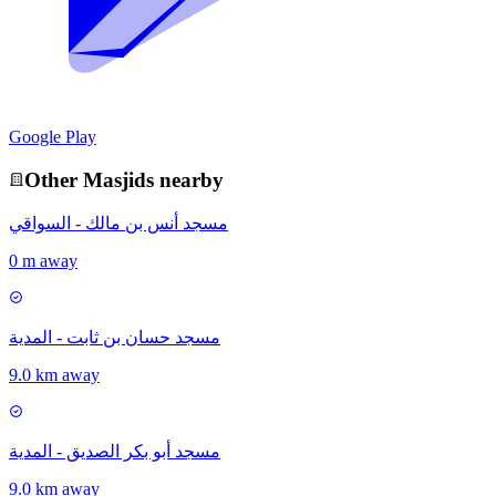
Google Play
Other
Masjid
s nearby
مسجد أنس بن مالك - السواقي
0 m away
مسجد حسان بن ثابت - المدية
9.0 km away
مسجد أبو بكر الصديق - المدية
9.0 km away