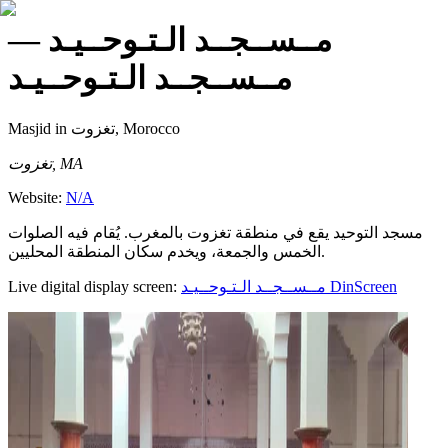
—
مــســجــد الـتـوحــيـد
مــســجــد الـتـوحــيـد
Masjid
in تغزوت, Morocco
تغزوت, MA
Website:
N/A
مسجد التوحيد يقع في منطقة تغزوت بالمغرب. يُقام فيه الصلوات
الخمس والجمعة، ويخدم سكان المنطقة المحليين.
Live digital display screen:
مــســجــد الـتـوحــيـد
DinScreen