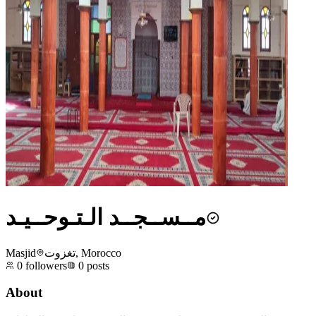
مــســجــد الـتـوحــيـد
Masjid
تغزوت, Morocco
0
followers
0
posts
About