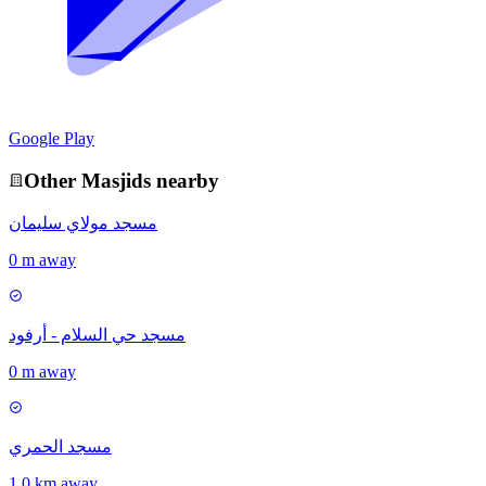
Google Play
Other
Masjid
s nearby
مسجد مولاي سليمان
0 m away
مسجد حي السلام - أرفود
0 m away
مسجد الحمري
1.0 km away