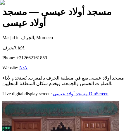
مسجد أولاد عيسى
— مسجد
أولاد عيسى
Masjid
in الجرف, Morocco
الجرف, MA
Phone:
+212662161859
Website:
N/A
مسجد أولاد عيسى يقع في منطقة الجرف بالمغرب. يُستخدم لأداء
الصلوات الخمس والجمعة، ويخدم سكان المنطقة المحليين.
Live digital display screen:
مسجد أولاد عيسى
DinScreen