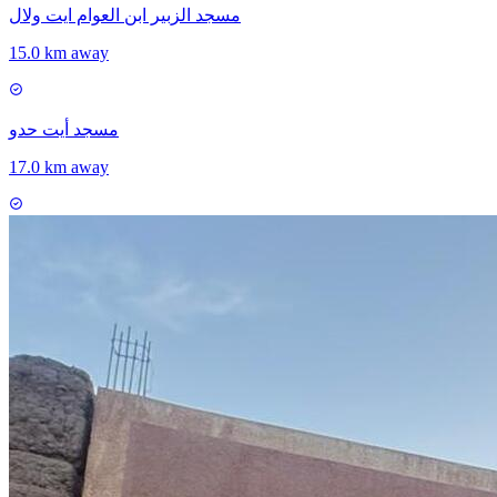
مسجد الزبير ابن العوام ايت ولال
15.0 km away
مسجد أيت حدو
17.0 km away