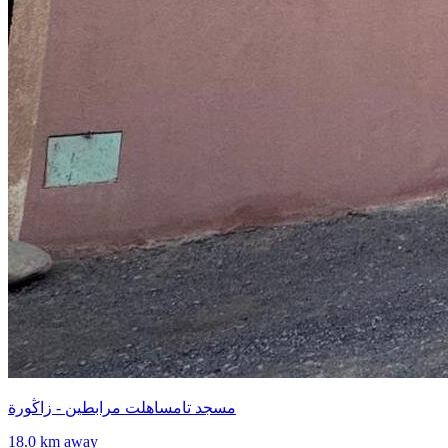
مسجد تامساهلت مرابطين - زاڭورة
18.0 km away