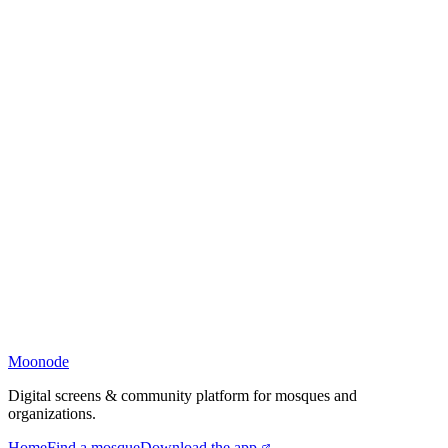
Moonode
Digital screens & community platform for mosques and
organizations.
Home
Find a mosque
Download the app