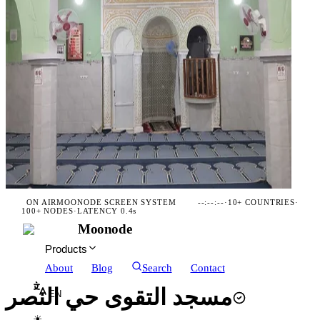
ON AIR
MOONODE SCREEN SYSTEM
--:--:--
·
10+ COUNTRIES
·
100+ NODES
·
LATENCY 0.4s
Moonode
Products
About
Blog
Search
Contact
مسجد التقوى حي النصر
EN
☀