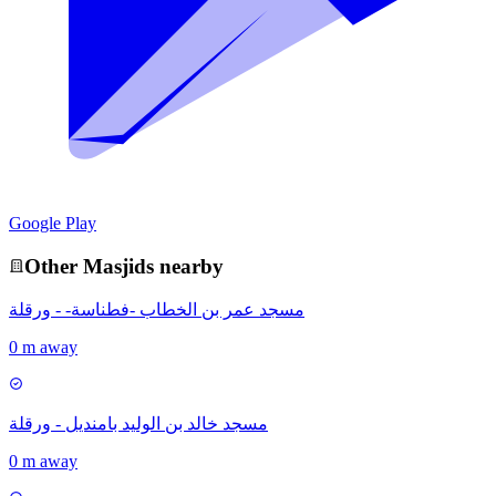
Google Play
Other
Masjid
s nearby
مسجد عمر بن الخطاب -فطناسة- - ورقلة
0 m away
مسجد خالد بن الوليد بامنديل - ورقلة
0 m away