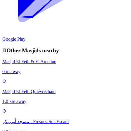
Google Play
Other
Masjid
s nearby
Masjid El Feth & El Ameline
0 m away
Masjid El Feth Quiévrechain
1.0 km away
مسجد أبي بكر - Fresnes-Sur-Escaut