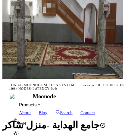
ON AIR
MOONODE SCREEN SYSTEM
--:--:--
·
10+ COUNTRIES
·
100+ NODES
·
LATENCY 0.4s
Moonode
Products
About
Blog
Search
Contact
جامع الهداية -منزل شاكر
EN