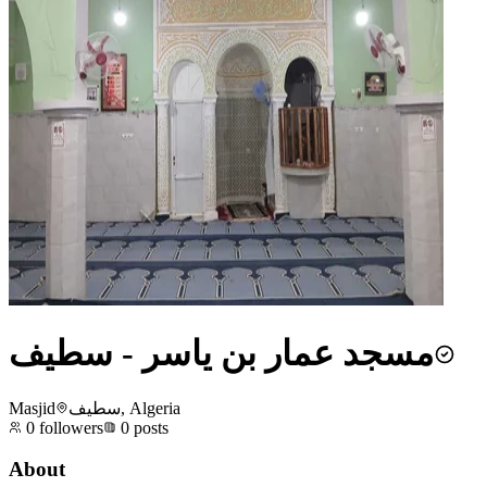
مسجد عمار بن ياسر - سطيف
Masjid
سطيف, Algeria
0
followers
0
posts
About