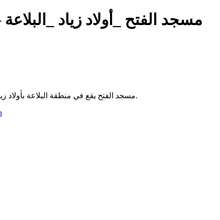
مسجد الفتح _أولاد زياد _البلاعة
م
مسجد الفتح يقع في منطقة البلاعة بأولاد زياد بالجزائر. يُقام فيه الصلوات الخمس ويخدم سكان المنطقة المحليين.
n