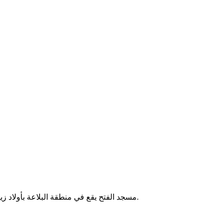
مسجد الفتح يقع في منطقة البلاعة بأولاد زياد بالجزائر. يُقام فيه الصلوات الخمس ويخدم سكان المنطقة المحليين.