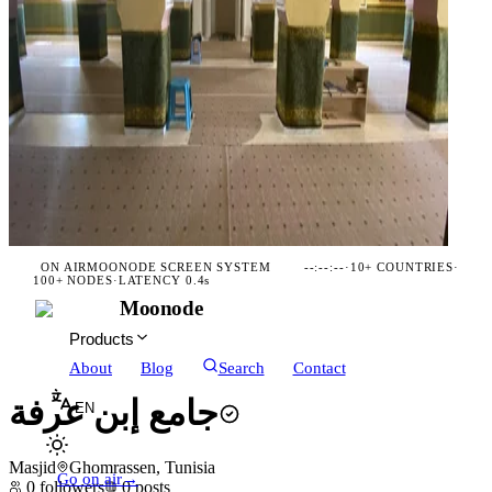
ON AIR
MOONODE SCREEN SYSTEM
--:--:--
·
10+ COUNTRIES
·
100+ NODES
·
LATENCY 0.4s
Moonode
Products
About
Blog
Search
Contact
جامع إبن عرفة
EN
Masjid
Ghomrassen, Tunisia
Go on air
→
0
followers
0
posts