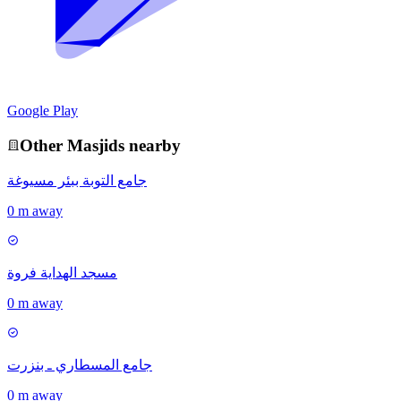
Google Play
Other
Masjid
s nearby
جامع التوبة ببئر مسيوغة
0 m away
مسجد الهداية فروة
0 m away
جامع المسطاري ـ بنزرت
0 m away