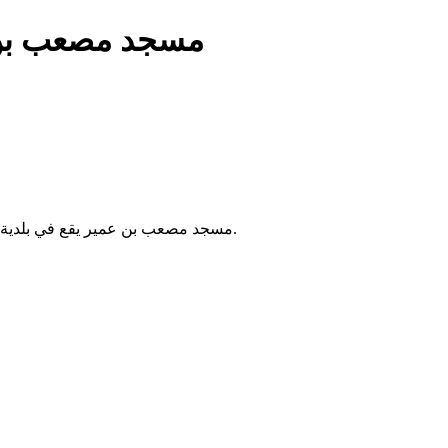
مسجد مصعب بن
مسجد مصعب بن عمير يقع في بلدية الكاليتوس بالجزائر. يُقام فيه الصلوات الخمس ويخدم سكان المنطقة.