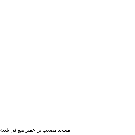
مسجد مصعب بن عمير يقع في بلدية الكاليتوس بالجزائر. يُقام فيه الصلوات الخمس ويخدم سكان المنطقة.