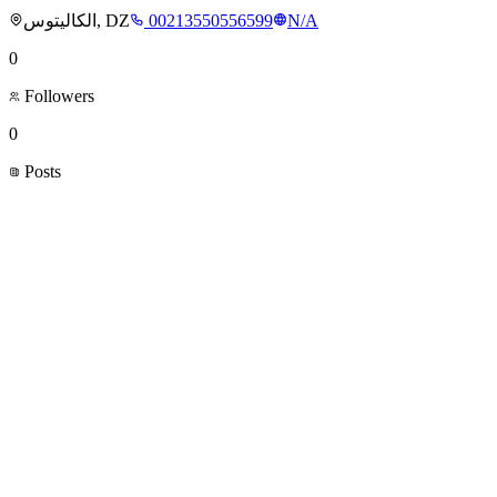
الكاليتوس, DZ
00213550556599
N/A
0
Followers
0
Posts