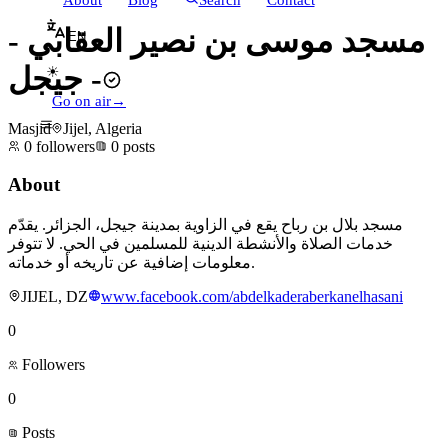
مسجد موسى بن نصير العقابي -
EN
جيجل -
☀
Go on air
→
Masjid
Jijel, Algeria
0
followers
0
posts
About
مسجد بلال بن رباح يقع في الزاوية بمدينة جيجل، الجزائر. يقدّم
خدمات الصلاة والأنشطة الدينية للمسلمين في الحي. لا تتوفر
معلومات إضافية عن تاريخه أو خدماته.
JIJEL, DZ
www.facebook.com/abdelkaderaberkanelhasani
0
Followers
0
Posts