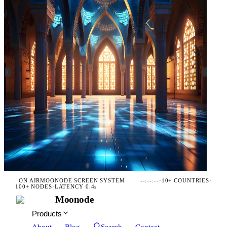
ON AIR
MOONODE SCREEN SYSTEM
--:--:--
·
10+ COUNTRIES
·
100+ NODES
·
LATENCY 0.4s
Moonode
Products
About
Blog
Search
Contact