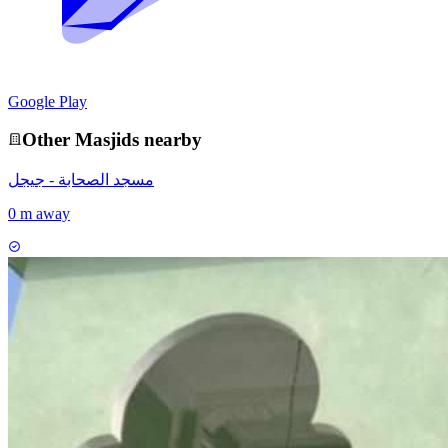
Google Play
Other
Masjid
s nearby
مسجد الصحابة - جيجل
0 m away