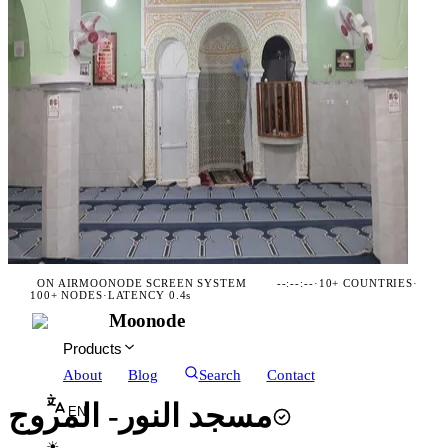
ON AIR
MOONODE SCREEN SYSTEM
--:--:--
·
10+ COUNTRIES
·
100+ NODES
·
LATENCY 0.4s
Moonode
Products
About
Blog
Search
Contact
مسجد النور- المروج
EN
☀