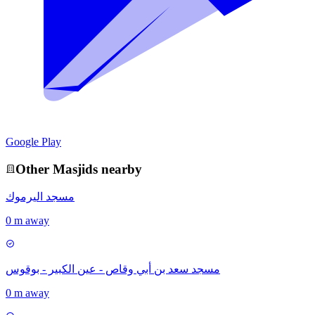
Google Play
Other
Masjid
s nearby
مسجد اليرموك
0 m away
مسجد سعد بن أبي وقاص - عين الكبير - بوقوس
0 m away