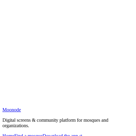
Moonode
Digital screens & community platform for mosques and
organizations.
Home
Find a mosque
Download the app