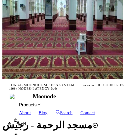
ON AIR
MOONODE SCREEN SYSTEM
--:--:--
·
10+ COUNTRIES
·
100+ NODES
·
LATENCY 0.4s
Moonode
Products
About
Blog
Search
Contact
مسجد الرحمة - رجيش
EN
☀