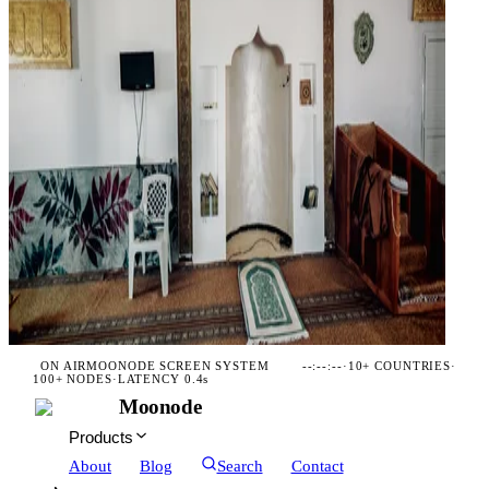
ON AIR
MOONODE SCREEN SYSTEM
--:--:--
·
10+ COUNTRIES
·
100+ NODES
·
LATENCY 0.4s
Moonode
Products
About
Blog
Search
Contact