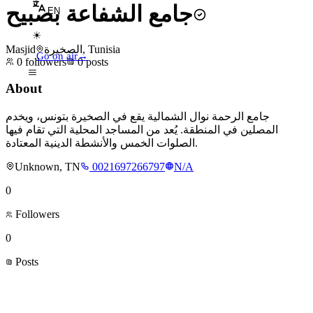
جامع الشفاعة بصبيح
EN
☀
Masjid
الصخيرة, Tunisia
Go on air
→
0
followers
0
posts
About
جامع الرحمة نوال الشمالية يقع في الصخيرة بتونس، ويخدم
المصلين في المنطقة. يُعد من المساجد المحلية التي تقام فيها
الصلوات الخمس والأنشطة الدينية المعتادة.
Unknown, TN
0021697266797
N/A
0
Followers
0
Posts