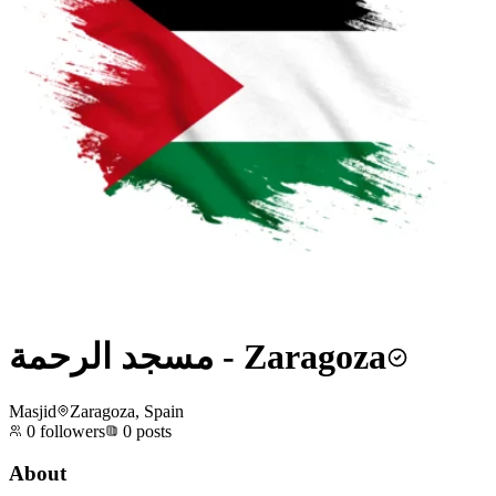
مسجد الرحمة - Zaragoza
Masjid
Zaragoza, Spain
0
followers
0
posts
About