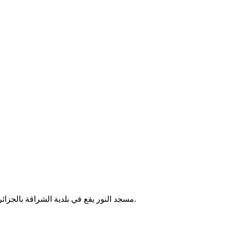
مسجد النور يقع في بلدية الشراقة بالجزائر العاصمة. يُقام فيه الصلوات الخمس والجمعة، ويخدم سكان المنطقة.