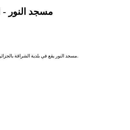
مسجد النور - 
مسجد النور يقع في بلدية الشراقة بالجزائر العاصمة. يُقام فيه الصلوات الخمس والجمعة، ويخدم سكان المنطقة.