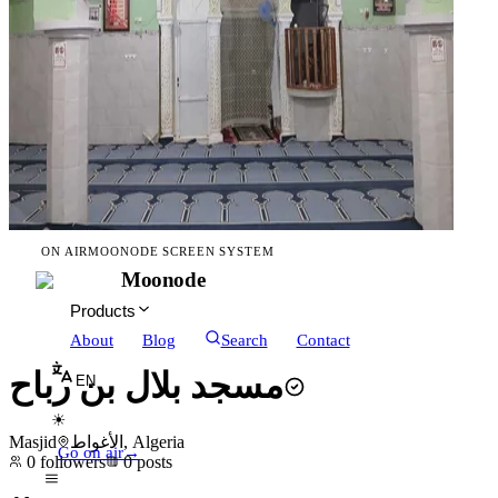
ON AIR
MOONODE SCREEN SYSTEM
Moonode
Products
About
Blog
Search
Contact
مسجد بلال بن رباح
EN
☀
Masjid
الأغواط, Algeria
Go on air
→
0
followers
0
posts