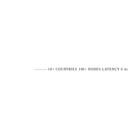
--:--:--
·
10+ COUNTRIES
·
100+ NODES
·
LATENCY 0.4s