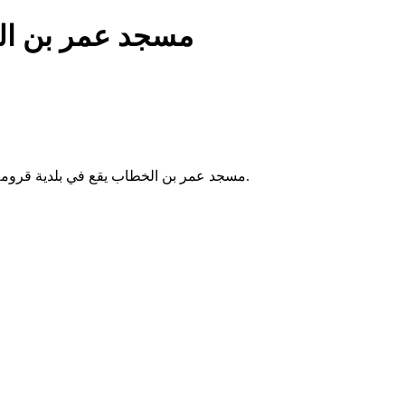
مسجد عمر بن ا
مسجد عمر بن الخطاب يقع في بلدية قرومة بالجزائر. يُقام فيه الصلوات الخمس والجمعة، ويخدم سكان المنطقة.