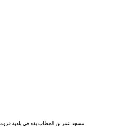
مسجد عمر بن الخطاب يقع في بلدية قرومة بالجزائر. يُقام فيه الصلوات الخمس والجمعة، ويخدم سكان المنطقة.