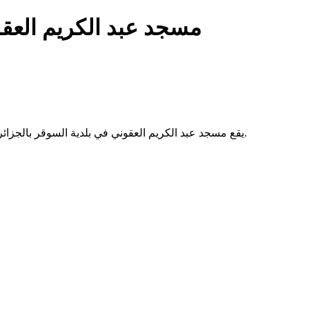
مسجد عبد الكريم العق
يقع مسجد عبد الكريم العقوني في بلدية السوقر بالجزائر. لا تتوفر معلومات إضافية عن تاريخه أو خدماته من المصدر الرسمي.