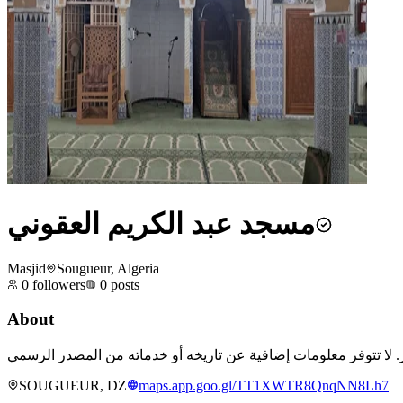
مسجد عبد الكريم العقوني
Masjid
Sougueur, Algeria
0
followers
0
posts
About
SOUGUEUR, DZ
maps.app.goo.gl/TT1XWTR8QnqNN8Lh7