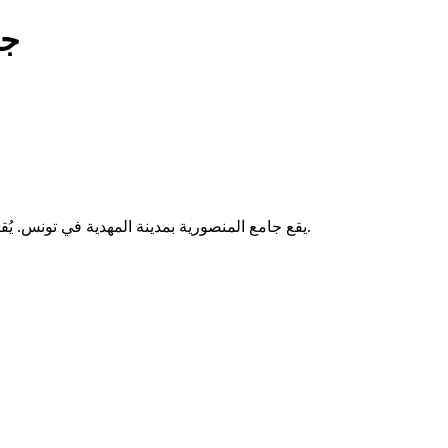
جا
يقع جامع المنصورية بمدينة المهدية في تونس. يُقام فيه الصلوات الخمس والجمعة، ويخدم المصلين من سكان المنطقة.