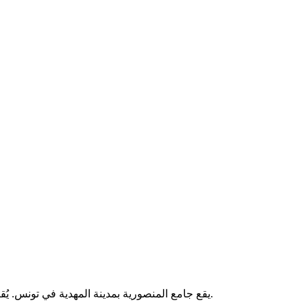
يقع جامع المنصورية بمدينة المهدية في تونس. يُقام فيه الصلوات الخمس والجمعة، ويخدم المصلين من سكان المنطقة.