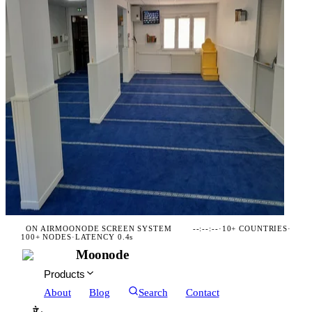
ON AIR
MOONODE SCREEN SYSTEM
--:--:--
·
10+ COUNTRIES
·
100+ NODES
·
LATENCY 0.4s
Moonode
Products
About
Blog
Search
Contact