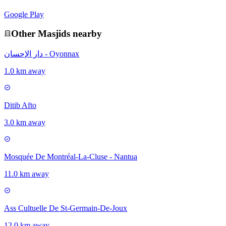
Google Play
Other
Masjid
s nearby
دار الإحسان - Oyonnax
1.0 km away
Ditib Afto
3.0 km away
Mosquée De Montréal-La-Cluse - Nantua
11.0 km away
Ass Cultuelle De St-Germain-De-Joux
12.0 km away