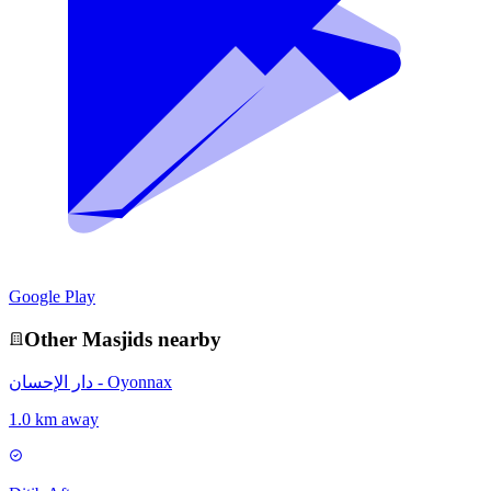
Google Play
Other
Masjid
s nearby
دار الإحسان - Oyonnax
1.0 km away