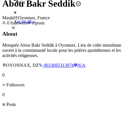
Abou Bakr Seddik
EN
☀
Masjid
Oyonnax, France
Go on air
→
0
followers
0
posts
About
Mosquée Abou Bakr Seddik à Oyonnax. Lieu de culte musulman
ouvert à la communauté locale pour les prières quotidiennes et les
activités religieuses.
OYONNAX, DZ
0033695313974
N/A
0
Followers
0
Posts