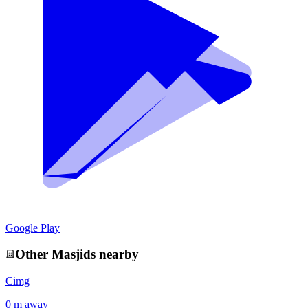
Google Play
Other
Masjid
s nearby
Cimg
0 m away