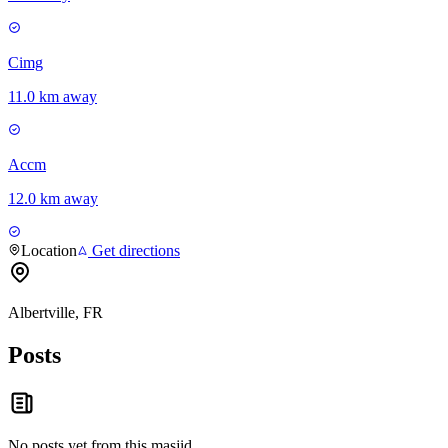
Cimg
11.0 km away
Accm
12.0 km away
Location
Get directions
Albertville, FR
Posts
No posts yet from this
masjid
.