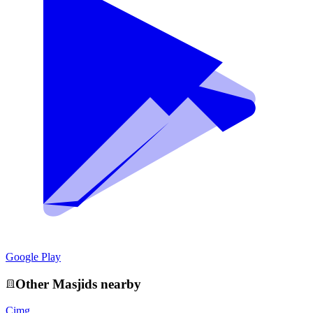
Google Play
Other
Masjid
s nearby
Cimg