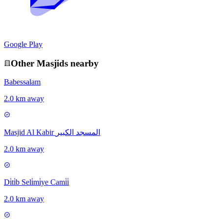
Google Play
Other
Masjid
s nearby
Babessalam
2.0 km away
Masjid Al Kabir المسجد الكبير
2.0 km away
Di̇ti̇b Seli̇mi̇ye Cami̇i̇
2.0 km away